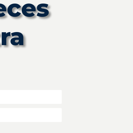
eces
ra