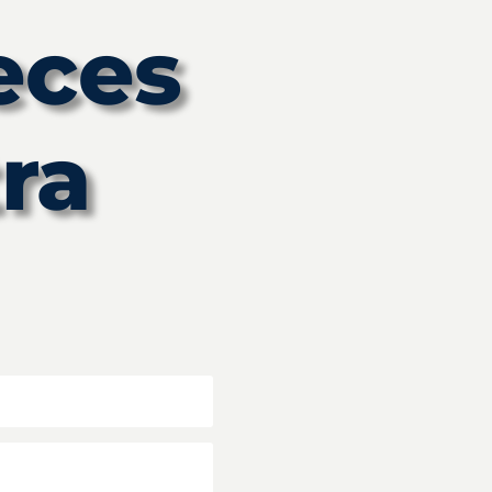
eces
ra