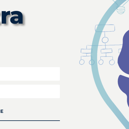
ra
SE