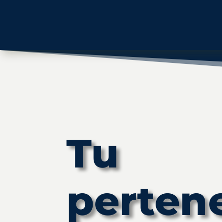
Tu
perten