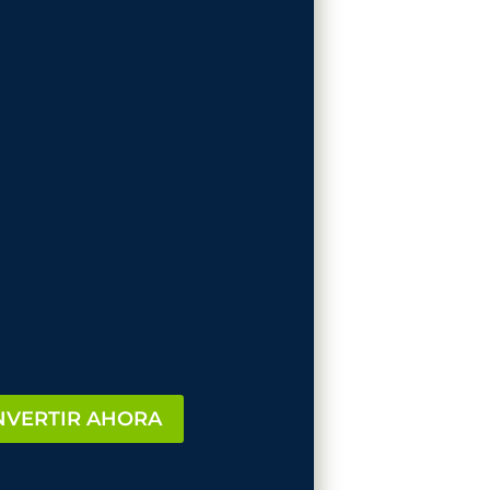
tra existencia,
rcunstancias podemos
NVERTIR AHORA