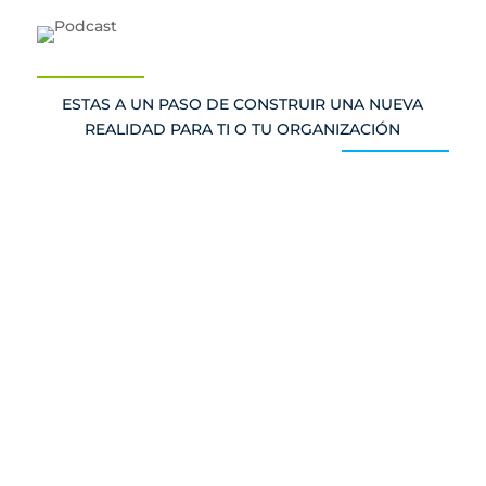
ESTAS A UN PASO DE CONSTRUIR UNA NUEVA
REALIDAD PARA TI O TU ORGANIZACIÓN
Existen barreras que inconscientemente
construimos y que nos alejan de tener
relaciones de calidad, con personas de
diferentes generaciones. En su último libro Tim
Elmore comparte algunas ideas que aportan
en este camino, sin embargo a través de
nuestra experiencia...