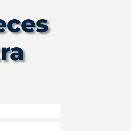
eces
ra