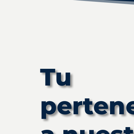
Tu
perten