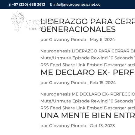
+57 (320) 488 3613
info@neurogenesis.net.co
LIDERAZGO PARA CER
Home
Nosotros
Seminari
GENERACIONALES
por
Giovanny Pineda
|
May 6, 2024
Neurogenesis LIDERAZGO PARA CERRAR BR
Mute/Unmute Episode Rewind 10 Seconds 1x
RSS Feed Share Link Embed Descargar archi
ME DECLARO EX- PER
por
Giovanny Pineda
|
Feb 15, 2024
Neurogenesis ME DECLARO EX- PERFECCIO
Mute/Unmute Episode Rewind 10 Seconds 1x 
RSS Feed Share Link Embed Descargar archi
UNA MENTE BIEN ENTR
por
Giovanny Pineda
|
Oct 13, 2023